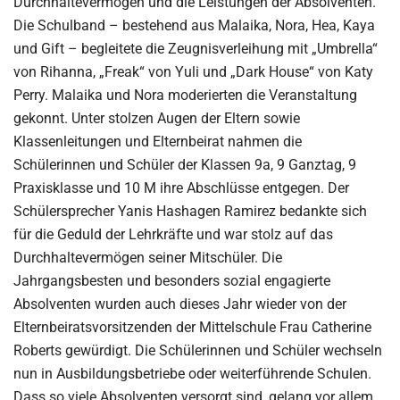
Durchhaltevermögen und die Leistungen der Absolventen.
Die Schulband – bestehend aus Malaika, Nora, Hea, Kaya
und Gift – begleitete die Zeugnisverleihung mit „Umbrella“
von Rihanna, „Freak“ von Yuli und „Dark House“ von Katy
Perry. Malaika und Nora moderierten die Veranstaltung
gekonnt. Unter stolzen Augen der Eltern sowie
Klassenleitungen und Elternbeirat nahmen die
Schülerinnen und Schüler der Klassen 9a, 9 Ganztag, 9
Praxisklasse und 10 M ihre Abschlüsse entgegen. Der
Schülersprecher Yanis Hashagen Ramirez bedankte sich
für die Geduld der Lehrkräfte und war stolz auf das
Durchhaltevermögen seiner Mitschüler. Die
Jahrgangsbesten und besonders sozial engagierte
Absolventen wurden auch dieses Jahr wieder von der
Elternbeiratsvorsitzenden der Mittelschule Frau Catherine
Roberts gewürdigt. Die Schülerinnen und Schüler wechseln
nun in Ausbildungsbetriebe oder weiterführende Schulen.
Dass so viele Absolventen versorgt sind, gelang vor allem